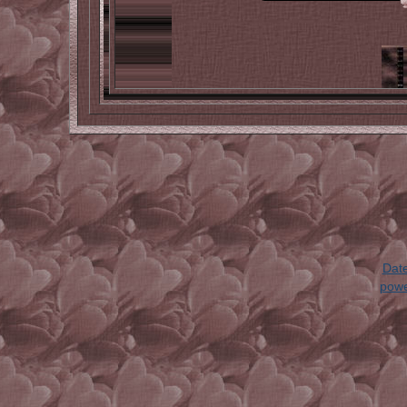
Dat
powe