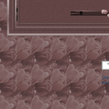
S
Dat
powe